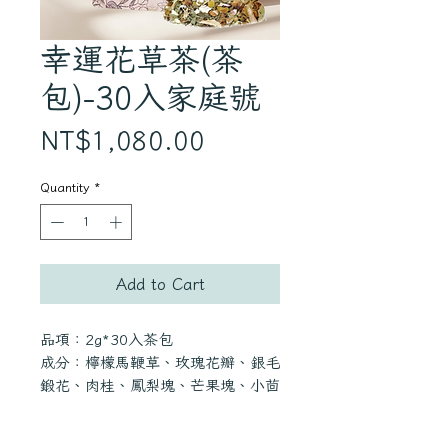
幸運花草茶(茶
包)-30入家庭號
Price
NT$1,080.00
Quantity
*
Add to Cart
品項：2g*30入茶包
成分：檸檬馬鞭草、玫瑰花瓣、銀毛
鍛花、肉桂、鳳梨塊、芒果塊、小茴
香、柳橙皮
產地：德國