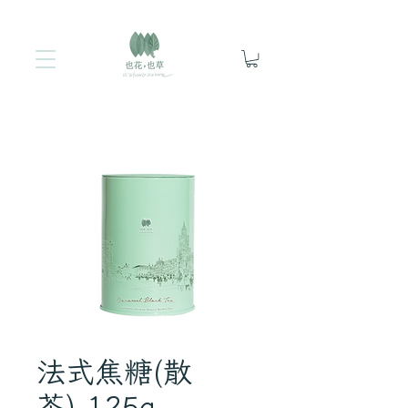
法式焦糖(散
茶)-125g