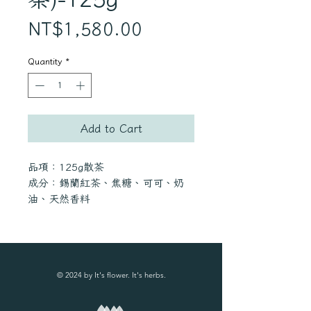
Price
NT$1,580.00
Quantity
*
Add to Cart
品項：125g散茶
成分：錫蘭紅茶、焦糖、可可、奶
油、天然香料
產地：德國
商品特色：
．嚴選『歐洲之葉』認證頂級花草，
© 2024 by It's flower. It's herbs.
要喝就喝最好的
．專業調茶師複方調配，完美調和花
草芬芳及營養