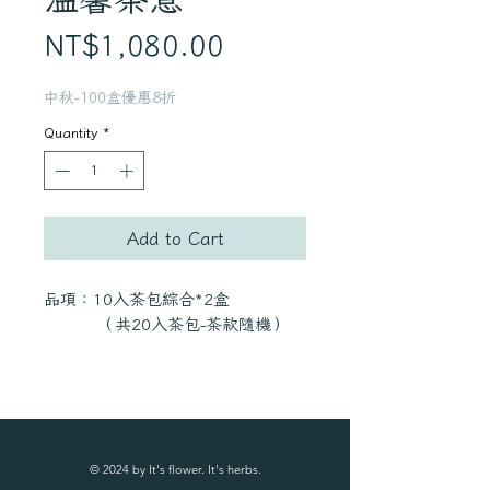
Price
NT$1,080.00
中秋-100盒優惠8折
Quantity
*
Add to Cart
品項：10入茶包綜合*2盒
（共20入茶包-茶款隨機）
舒眠放鬆/調整體質/提神舒壓/輕盈滋
養
四種機能系列一次體驗，有功能有口
感，大人小孩都適合，送禮最佳選
© 2024 by It's flower. It's herbs.
擇。