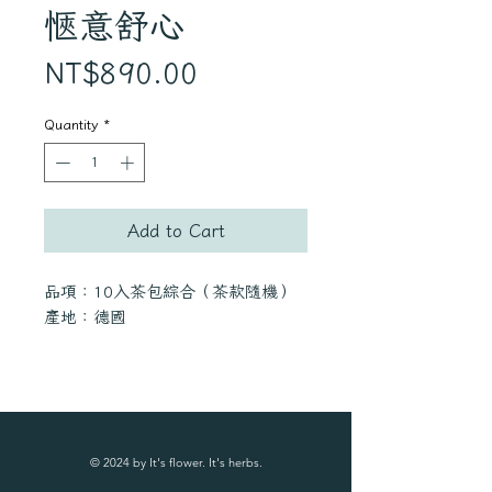
愜意舒心
Price
NT$890.00
Quantity
*
Add to Cart
品項：10入茶包綜合（茶款隨機）
產地：德國
玻璃泡茶杯：304不鏽鋼濾杯、耐熱
玻璃
產地：中國
© 2024 by It's flower. It's herbs.
商品特色：